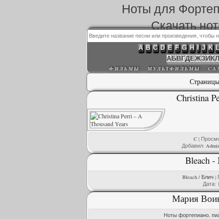
Ноты для Форте
Скачать но
A
B
C
D
E
F
G
H
I
J
K
А
Б
В
Г
Д
Е
Ж
З
И
К
ФИЛЬМЫ
МУЛЬТФИЛЬМЫ
СА
Страниц
Christina P
C
| Просмо
Добавил:
Admi
Bleach - 
Bleach / Блич
| 
Дата:
Мария Воин
Ноты фортепиано, пи