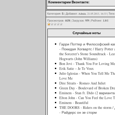
Комментарии Вконтакте:
Категория
:
Б
|
Добавил
:
Admin
, 21.05.2013, 16:33 |
Теги
4438
959
1.0
1
Просмотров
:
|
Загрузок
:
|
Рейтинг
:
/
Случайные ноты
Гарри Поттер и Философский к
- Покидая Хогвартс / Harry Potter 
the Sorcerer's Stone Soundtrack - Lea
Hogwarts (John Williams)
Bon Jovi - Thank You For Loving M
Erik Satie – Je Te Veux
Julio Iglesias - When You Tell Me Th
Love Me
Dire Straits - Romeo And Juliet
Green Day - Boulevard of Broken Dr
Eminem - Stan ft. Dido (2 варианта
Elton John - Can You Feel the Love T
Eminem - Beautiful
THE DOORS - Riders on the storm /
- Райдерс он зе сторм