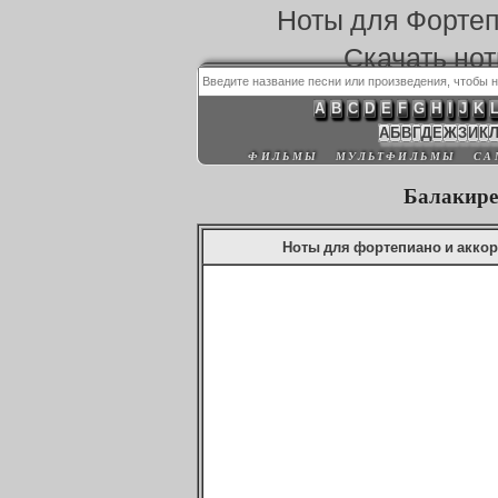
Ноты для Форте
Скачать но
A
B
C
D
E
F
G
H
I
J
K
А
Б
В
Г
Д
Е
Ж
З
И
К
ФИЛЬМЫ
МУЛЬТФИЛЬМЫ
СА
Балакире
Ноты для фортепиано и аккор