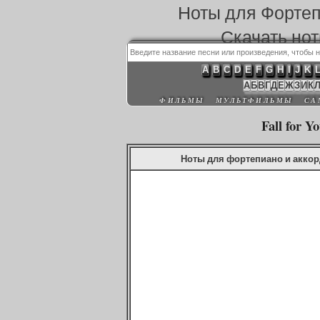
Ноты для Форте
Скачать но
A
B
C
D
E
F
G
H
I
J
K
А
Б
В
Г
Д
Е
Ж
З
И
К
ФИЛЬМЫ
МУЛЬТФИЛЬМЫ
СА
Fall for Y
Ноты для фортепиано и аккорды