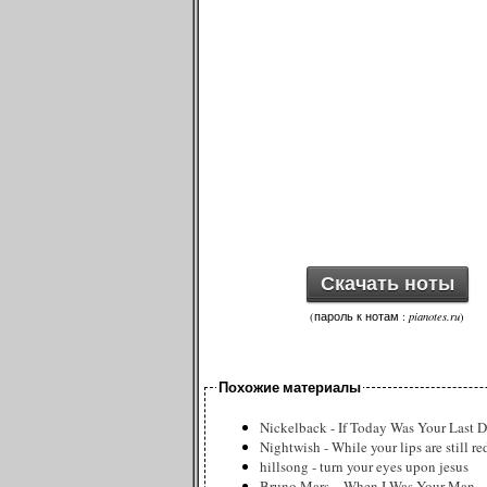
Скачать ноты
(пароль к нотам :
pianotes.ru
)
Похожие материалы
Nickelback - If Today Was Your Last 
Nightwish - While your lips are still re
hillsong - turn your eyes upon jesus
Bruno Mars – When I Was Your Man