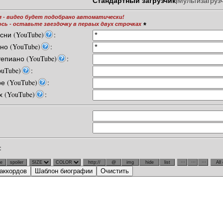
Стандартный загрузчик
|
Мультизагруз
 - видео будет подобрано автоматически!
ь - оставьте звездочку в первых двух строчках
*
сни (YouTube)
:
но (YouTube)
:
епиано (YouTube)
:
ouTube)
:
е (YouTube)
:
 (YouTube)
:
:
аккордов
Шаблон биографии
Очистить