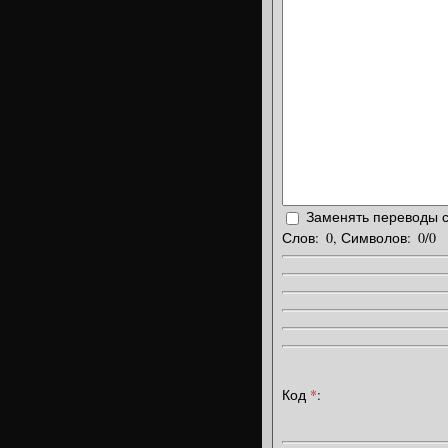
B
Backstreet Boys
Bahh Tee
Birdy
Brian Crain
Bruno Mars
B
Beyoncé
Bring Me The Horizon
C
Заменять переводы с
Carly Rae Jepsen
Слов:
0
, Символов:
0/0
Christina Aguilera
Christina Perri
Clint Mansell
Coldplay
C
D
D
Код
*
:
E
Ed Sheeran / Эдвард Кристофер Ширан