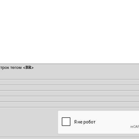
<BR>
трок тегом