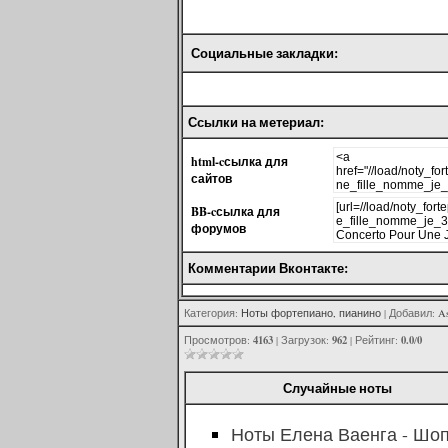
Социальные закладки:
Ссылки на метериал:
html-cсылка для
сайтов
BB-cсылка для
форумов
Комментарии Вконтакте:
Категория
:
Ноты фортепиано, пианино
|
Добавил
:
A
4163
962
0.0
0
Просмотров
:
|
Загрузок
:
|
Рейтинг
:
/
Случайные ноты
Ноты Елена Ваенга - Шо