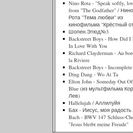
Nino Rota - "Speak softly, lo
from "The Godfather" / Нин
Рота "Тема любви" из
кинофильма "Крёстный о
Шопен.Этюд№3
Backstreet Boys - How Did I 
In Love With You
Richard Clayderman - Au bor
la Riviere
Backstreet Boys - Incomplete
Ding Dang - Wo Ai Ta
Elton John - Someday Out Of
Blue (из мультфильма Ко
Лев)
Hallelujah / Аллилуйя
Бах - Иисус, моя радость /
Bach - BWV 147 Schluss-Cho
"Jesus bleibt meine Freude"