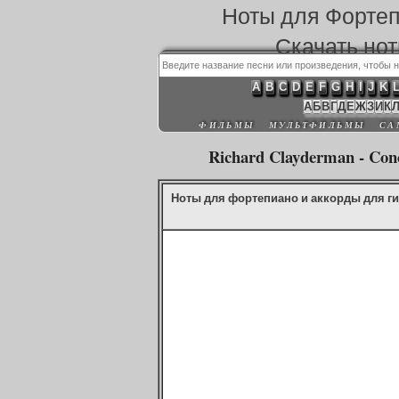
Ноты для Форте
Скачать но
A
B
C
D
E
F
G
H
I
J
K
А
Б
В
Г
Д
Е
Ж
З
И
К
ФИЛЬМЫ
МУЛЬТФИЛЬМЫ
СА
Richard Clayderman - Conc
Ноты для фортепиано и аккорды для гитар