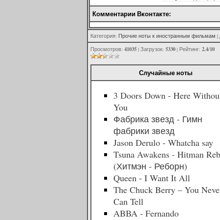
Комментарии Вконтакте:
Категория
:
Прочие ноты к иностранным фильмам
|
41035
5330
2.4
10
Просмотров
:
|
Загрузок
:
|
Рейтинг
:
/
Случайные ноты
3 Doors Down - Here Withou
You
Фабрика звезд - Гимн
фабрики звезд
Jason Derulo - Whatcha say
Tsuna Awakens - Hitman Reb
(Хитмэн - Реборн)
Queen - I Want It All
The Chuck Berry – You Neve
Can Tell
ABBA - Fernando