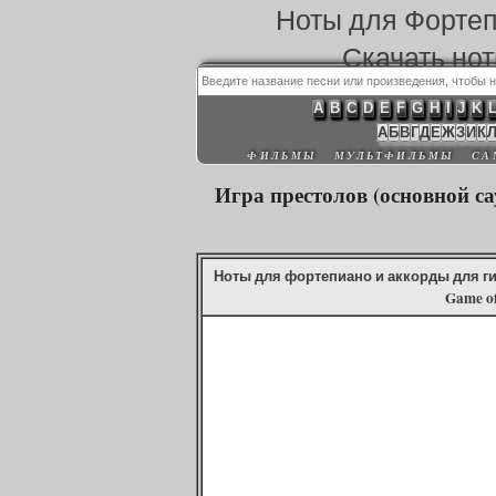
Ноты для Форте
Скачать но
A
B
C
D
E
F
G
H
I
J
K
А
Б
В
Г
Д
Е
Ж
З
И
К
ФИЛЬМЫ
МУЛЬТФИЛЬМЫ
СА
Игра престолов (основной сау
Ноты для фортепиано и аккорды для ги
Game of