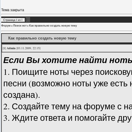
Тема закрыта
1
Страница
1
из
1
Форум
»
Поиск нот
»
Как правильно создать новую тему
Как правильно создать новую тему
[
1
]
Admin
[03.11.2009, 22:15]
Если Вы хотите найти ноты
1. Поищите ноты через поискову
песни (возможно ноты уже есть 
создана).
2. Создайте тему на форуме с н
3. Ждите ответа и помогайте др