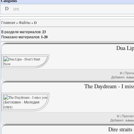
Categories
D
[23]
Главная
»
Файлы
» D
В разделе материалов
:
23
Показано материалов
:
1-20
Dua Lip
D
| Просм
Добавил:
Admi
The Daydream - I mis
D
| Просмот
Добавил:
Admin
Dire straits