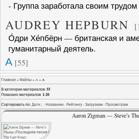
- Группа заработала своим трудом 7
AUDREY HEPBURN
[
О́дри Хе́пбёрн — британская и ам
гуманитарный деятель.
A
[55]
Главная
»
Файлы
»
A
» A
В категории материалов
:
55
Показано материалов
:
1-20
Сортировать по
:
Дате
·
Названию
·
Рейтингу
·
Загрузкам
·
Просмотрам
Aaron Zigman — Steve’s Th