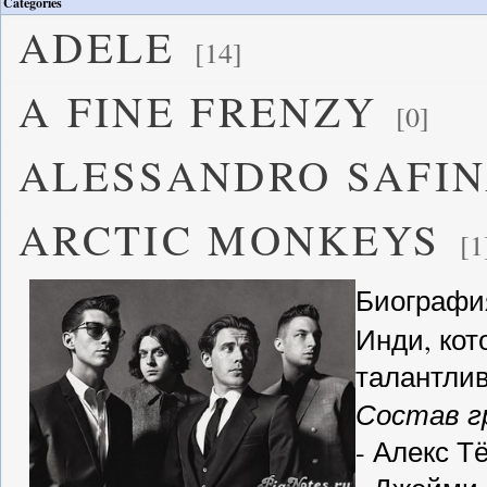
Categories
ADELE
[14]
A FINE FRENZY
[0]
ALESSANDRO SAFI
ARCTIC MONKEYS
[1
Биографи
Инди, кот
талантлив
Состав г
- Алекс Т