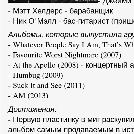
- Джейми 
- Мэтт Хелдерс - барабанщик
- Ник О’Мэлл - бас-гитарист (при
Альбомы, которые выпустила гру
- Whatever People Say I Am, That’s Wh
- Favourite Worst Nightmare (2007)
- At the Apollo (2008) - концертный
- Humbug (2009)
- Suck It and See (2011)
- AM (2013)
Достижения:
- Первую пластинку в миг раскупи
альбом самым продаваемым в ист