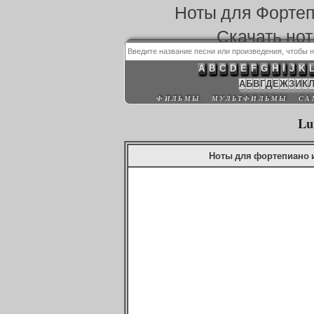
Ноты для Форте
Скачать но
A
B
C
D
E
F
G
H
I
J
K
А
Б
В
Г
Д
Е
Ж
З
И
К
ФИЛЬМЫ
МУЛЬТФИЛЬМЫ
СА
Lu
Ноты для фортепиано и