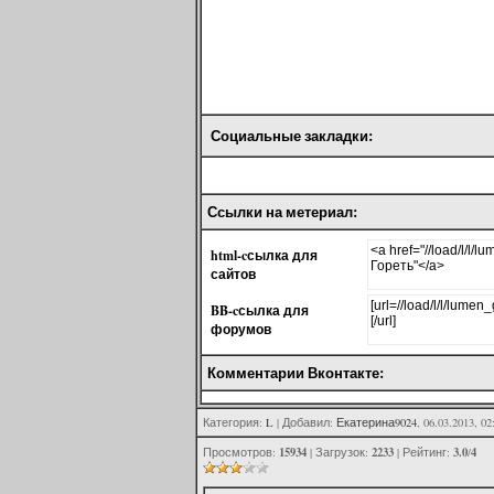
Социальные закладки:
Ссылки на метериал:
html-cсылка для
сайтов
BB-cсылка для
форумов
Комментарии Вконтакте:
Категория
:
L
|
Добавил
:
Екатерина9024
, 06.03.2013, 02
15934
2233
3.0
4
Просмотров
:
|
Загрузок
:
|
Рейтинг
:
/