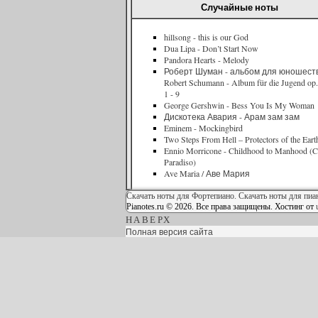
Случайные ноты
hillsong - this is our God
Dua Lipa - Don’t Start Now
Pandora Hearts - Melody
Роберт Шуман - альбом для юношеств
Robert Schumann - Album für die Jugend op.
1 - 9
George Gershwin - Bess You Is My Woman
Дискотека Авария - Арам зам зам
Eminem - Mockingbird
Two Steps From Hell – Protectors of the Eart
Ennio Morricone - Childhood to Manhood (
Paradiso)
Ave Maria / Аве Мария
Скачать ноты для Фортепиано. Скачать ноты для пиа
Pianotes.ru © 2026. Все права защищены.
Хостинг от
НАВЕРХ
Полная версия сайта