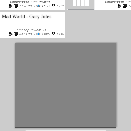
Категория нот:
Rihanna
Категория но
11.10.2009
42512
8977
1
Mad World - Gary Jules
Категория нот:
G
04.01.2009
43088
8236