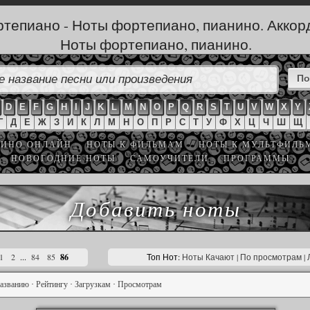
тепиано - Ноты фортепиано, пианино. Аккор
Ноты фортепиано, пианино.
D
E
F
G
H
I
J
K
L
M
N
O
P
Q
R
S
T
U
V
W
X
Y
Г
Д
Е
Ж
З
И
К
Л
М
Н
О
П
Р
С
Т
У
Ф
Х
Ц
Ч
Ш
Щ
ИНО ОНЛАЙН
НОТЫ К ФИЛЬМАМ
НОТЫ К МУЛЬТФИЛЬ
НОВОГОДНИЕ НОТЫ
САМОУЧИТЕЛИ
ПРОГРАММЫ
Добавить ноты
1
2
...
84
85
86
Топ Нот:
Ноты Качают
| По просмотрам
|
азванию
·
Рейтингу
·
Загрузкам
·
Просмотрам