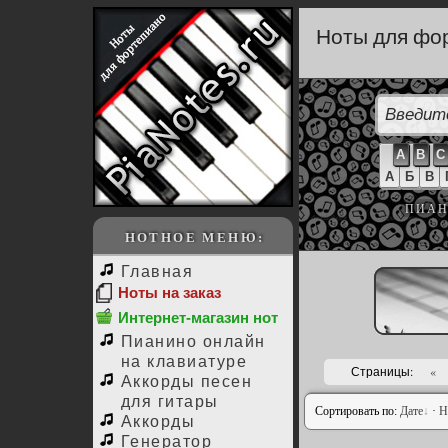
Ноты для фор
A
B
C
А
Б
В
ПИАН
НОТНОЕ МЕНЮ:
Главная
Ноты на заказ
Интернет-магазин нот
Пианино онлайн
на клавиатуре
Страницы:
«
Аккорды песен
для гитары
Сортировать по:
Дате
·
Н
Аккорды
Генератор