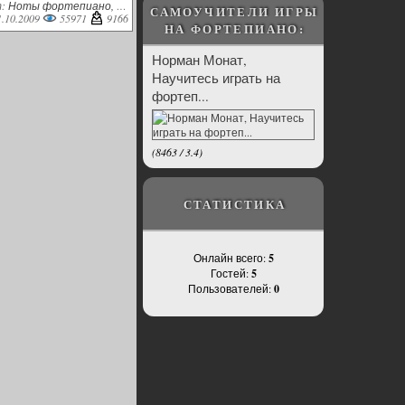
т:
Ноты фортепиано, пианино
САМОУЧИТЕЛИ ИГРЫ
1.10.2009
55971
9166
НА ФОРТЕПИАНО:
Норман Монат,
Научитесь играть на
фортеп...
(
8463
/
3.4
)
СТАТИСТИКА
Онлайн всего:
5
Гостей:
5
Пользователей:
0