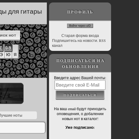
ды для гитары
ПРОФИЛЬ
Войти через uID
Старая форма входа
Подпишитесь на новости. RSS
канал
Z
0-9
Э
Ю
Я
ПОДПИСАТЬСЯ НА
МАМ
ОБНОВЛЕНИЯ
Введите адрес Вашей почты:
На ваш email будут приходить
оповещения, о добалении
 Лучшие ноты
новых нот в каталог!
Уже подписано: