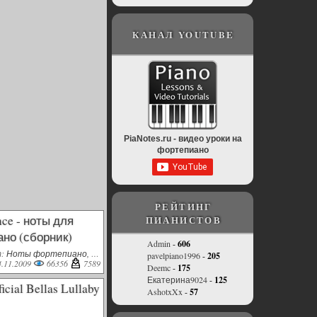
КАНАЛ YOUTUBE
PiaNotes.ru - видео уроки на
фортепиано
РЕЙТИНГ
ce - ноты для
ПИАНИСТОВ
но (сборник)
Admin
-
606
т:
Ноты фортепиано, пианино
pavelpiano1996
-
205
4.11.2009
66356
7589
Deemc
-
175
Екатерина9024
-
125
ial Bellas Lullaby
AshotxXx
-
57