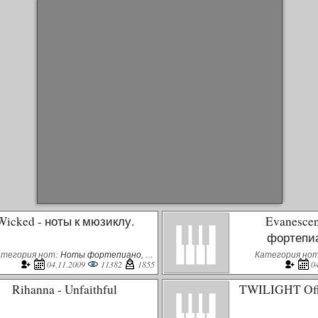
Wicked - ноты к мюзиклу.
Evanescen
фортепиа
атегория нот:
Ноты фортепиано, пианино
Категория но
04.11.2009
11382
1855
0
Rihanna - Unfaithful
TWILIGHT Offic