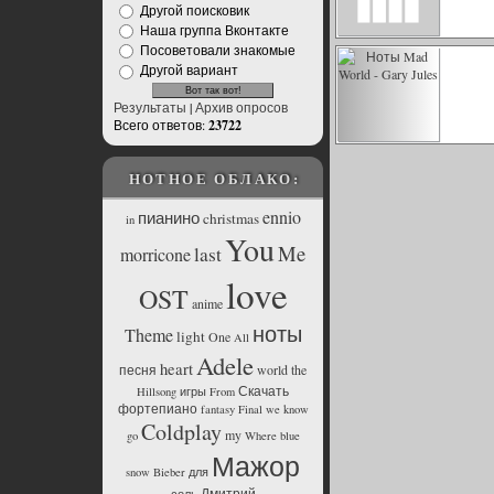
Другой поисковик
Наша группа Вконтакте
Посоветовали знакомые
Другой вариант
Результаты
|
Архив опросов
Всего ответов:
23722
НОТНОЕ ОБЛАКО:
ennio
пианино
christmas
in
You
Me
last
morricone
love
OST
anime
ноты
Theme
light
One
All
Adele
heart
песня
world
the
Скачать
Hillsong
игры
From
фортепиано
fantasy
Final
we
know
Coldplay
my
go
Where
blue
Мажор
snow
Bieber
для
Дмитрий