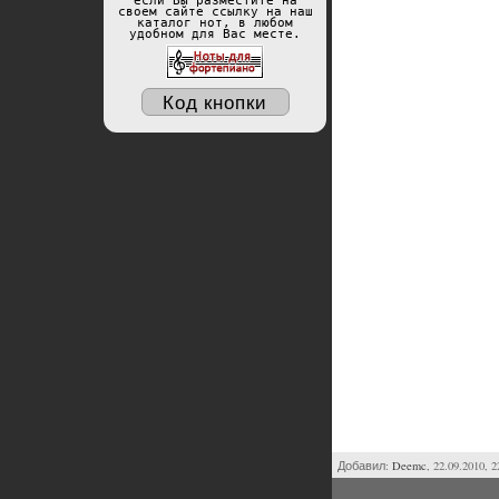
если Вы разместите на
своем сайте ссылку на наш
каталог нот, в любом
удобном для Вас месте.
Код кнопки
Добавил:
Deemc
, 22.09.2010, 2