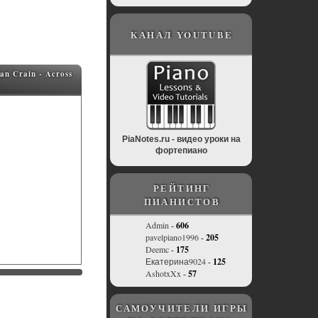
КАНАЛ YOUTUBE
n Crain - Across
PiaNotes.ru - видео уроки на
фортепиано
РЕЙТИНГ
ПИАНИСТОВ
Admin
-
606
pavelpiano1996
-
205
Deemc
-
175
Екатерина9024
-
125
AshotxXx
-
57
САМОУЧИТЕЛИ ИГРЫ