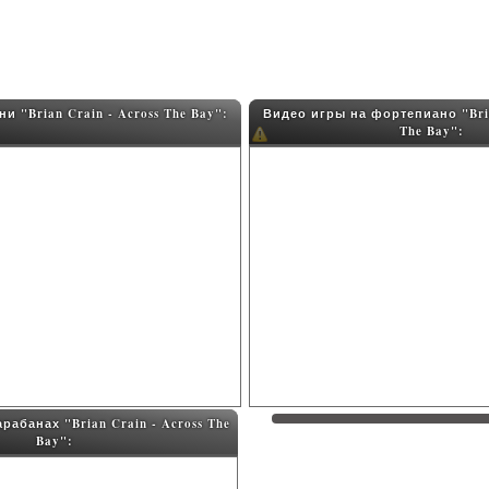
и "Brian Crain - Across The Bay":
Видео игры на фортепиано "Bria
The Bay":
рабанах "Brian Crain - Across The
Bay":