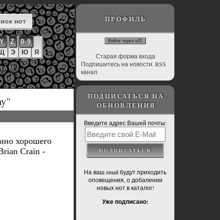
ПРОФИЛЬ
Y
Z
0-9
Войти через uID
Щ
Э
Ю
Я
Старая форма входа
Подпишитесь на новости. RSS
ЬМАМ
канал
ПОДПИСАТЬСЯ НА
ay"
ОБНОВЛЕНИЯ
Введите адрес Вашей почты:
нино хорошего
rian Crain -
На ваш email будут приходить
оповещения, о добалении
новых нот в каталог!
Уже подписано: