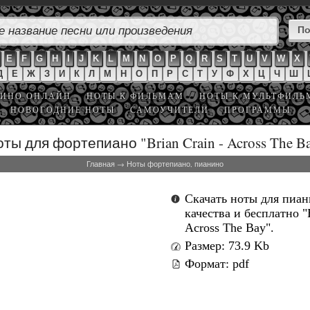
E
F
G
H
I
J
K
L
M
N
O
P
Q
R
S
T
U
V
W
X
Д
Е
Ж
З
И
К
Л
М
Н
О
П
Р
С
Т
У
Ф
Х
Ц
Ч
Ш
ИНО ОНЛАЙН
НОТЫ К ФИЛЬМАМ
НОТЫ К МУЛЬТФИЛ
НОВОГОДНИЕ НОТЫ
САМОУЧИТЕЛИ
ПРОГРАММЫ
ты для фортепиано "Brian Crain - Across The B
Главная
→
Ноты фортепиано, пианино
Скачать ноты для пиа
качества и бесплатно "B
Across The Bay".
Размер: 73.9 Kb
Формат: pdf