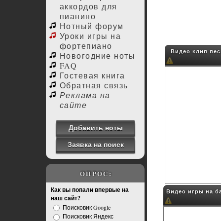
аккордов для
пианино
Нотный форум
Уроки игры на
фортепиано
Видео клип песн
Новогодние ноты
FAQ
Гостевая книга
Обратная связь
Реклама на
сайте
Добавить ноты
Заявка на поиск
ОПРОС:
Как вы попали впервые на
Видео игры на ба
наш сайт?
Поисковик Google
Поисковик Яндекс