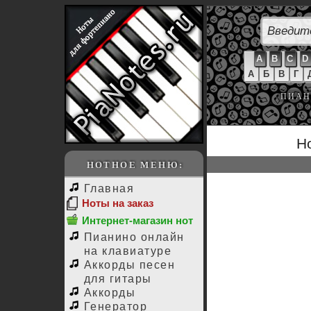
A
B
C
D
А
Б
В
Г
ПИАН
Но
НОТНОЕ МЕНЮ:
Главная
Ноты на заказ
Интернет-магазин нот
Пианино онлайн
на клавиатуре
Аккорды песен
для гитары
Аккорды
Генератор