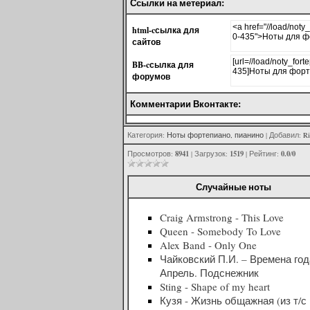
Ссылки на метериал:
html-cсылка для
сайтов
BB-cсылка для
форумов
Комментарии Вконтакте:
Категория
:
Ноты фортепиано, пианино
|
Добавил
:
Ri
8941
1519
0.0
0
Просмотров
:
|
Загрузок
:
|
Рейтинг
:
/
Случайные ноты
Craig Armstrong - This Love
Queen - Somebody To Love
Alex Band - Only One
Чайковский П.И. – Времена год
Апрель. Подснежник
Sting - Shape of my heart
Кузя - Жизнь общажная (из т/с