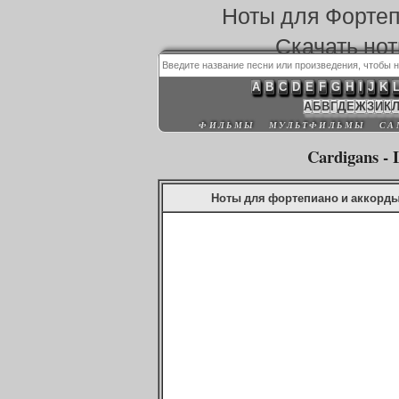
Ноты для Форте
Скачать но
A
B
C
D
E
F
G
H
I
J
K
А
Б
В
Г
Д
Е
Ж
З
И
К
ФИЛЬМЫ
МУЛЬТФИЛЬМЫ
СА
Cardigans - L
Ноты для фортепиано и аккорды дл