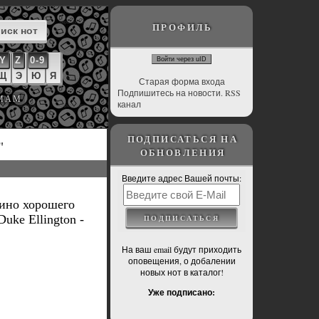
ПРОФИЛЬ
Y
Z
0-9
Войти через uID
Щ
Э
Ю
Я
Старая форма входа
Подпишитесь на новости. RSS
ЬМАМ
канал
ПОДПИСАТЬСЯ НА
"
ОБНОВЛЕНИЯ
Введите адрес Вашей почты:
нино хорошего
uke Ellington -
На ваш email будут приходить
оповещения, о добалении
новых нот в каталог!
Уже подписано: