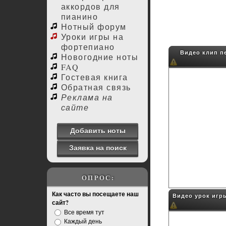
аккордов для
пианино
Нотный форум
Уроки игры на
фортепиано
Видео клип пе
Новогодние ноты
FAQ
Гостевая книга
Обратная связь
Реклама на
сайте
Добавить ноты
Заявка на поиск
ОПРОС:
Как часто вы посещаете наш
Видео урок игры
сайт?
Все время тут
Каждый день