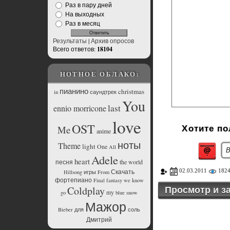
Раз в пару дней
На выходных
Раз в месяц
Результаты
|
Архив опросов
Всего ответов:
18104
НОТНОЕ ОБЛАКО:
пианино
christmas
in
саундтрек
You
last
ennio morricone
love
OST
Me
Хотите п
anime
ноты
Theme
light
One
All
Adele
heart
песня
the
world
Скачать
02.03.2011
182
Hillsong
игры
From
фортепиано
Final
fantasy
we
know
Просмотр и за
Coldplay
my
go
blue
snow
Мажор
Bieber
для
соль
Дмитрий