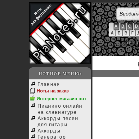
A
B
C
D
А
Б
В
Г
ПИАН
НОТНОЕ МЕНЮ:
Главная
Ноты на заказ
Интернет-магазин нот
Пианино онлайн
на клавиатуре
Аккорды песен
для гитары
Аккорды
Генератор