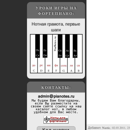
УРОКИ ИГРЫ НА
ФОРТЕПИАНО:
Нотная грамота, первые
шаги
КОНТАКТЫ:
Мы будем Вам благодарны,
если Вы разместите на
своем сайте ссылку на наш
каталог нот, в любом
удобном для Вас месте.
Добавил:
Nastic
, 02.03.2011, 2
Код кнопки