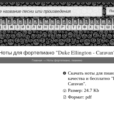
E
F
G
H
I
J
K
L
M
N
O
P
Q
R
S
T
U
V
W
X
Д
Е
Ж
З
И
К
Л
М
Н
О
П
Р
С
Т
У
Ф
Х
Ц
Ч
Ш
ИНО ОНЛАЙН
НОТЫ К ФИЛЬМАМ
НОТЫ К МУЛЬТФИЛ
НОВОГОДНИЕ НОТЫ
САМОУЧИТЕЛИ
ПРОГРАММЫ
Ноты для фортепиано "Duke Ellington - Caravan
Главная
→
Ноты фортепиано, пианино
Скачать ноты для пиа
качества и бесплатно "D
Caravan".
Размер: 24.7 Kb
Формат: pdf