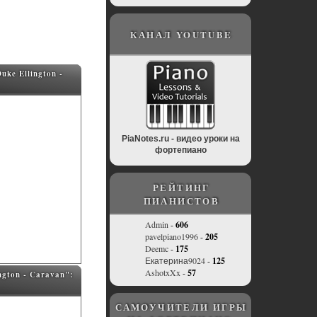
КАНАЛ YOUTUBE
ke Ellington -
PiaNotes.ru - видео уроки на
фортепиано
РЕЙТИНГ
ПИАНИСТОВ
Admin
-
606
pavelpiano1996
-
205
Deemc
-
175
Екатерина9024
-
125
AshotxXx
-
57
gton - Caravan":
САМОУЧИТЕЛИ ИГРЫ