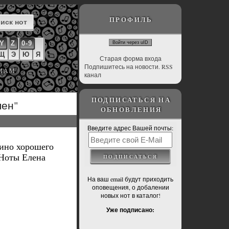
ПРОФИЛЬ
Y
Z
0-9
Войти через uID
Щ
Э
Ю
Я
Старая форма входа
Подпишитесь на новости. RSS
ЬМАМ
канал
ПОДПИСАТЬСЯ НА
пен"
ОБНОВЛЕНИЯ
Введите адрес Вашей почты:
нино хорошего
"Ноты Елена
На ваш email будут приходить
оповещения, о добалении
новых нот в каталог!
Уже подписано: