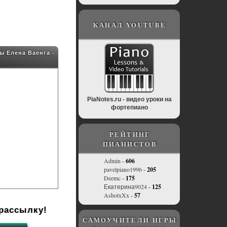
КАНАЛ YOUTUBE
ы Елена Ваенга -
PiaNotes.ru - видео уроки на
фортепиано
РЕЙТИНГ
ПИАНИСТОВ
Admin
-
606
pavelpiano1996
-
205
Deemc
-
175
Екатерина9024
-
125
AshotxXx
-
57
рассылку!
САМОУЧИТЕЛИ ИГРЫ