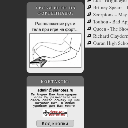
Lua - Bright eyes
Britney Spears 
УРОКИ ИГРЫ НА
ФОРТЕПИАНО:
Scorpions – May
Touhou - Bad Ap
Расположение рук и
Queen - The Sho
тела при игре на форт...
Richard Clayderm
Ouran High Schoo
КОНТАКТЫ:
Мы будем Вам благодарны,
если Вы разместите на
своем сайте ссылку на наш
каталог нот, в любом
удобном для Вас месте.
Код кнопки