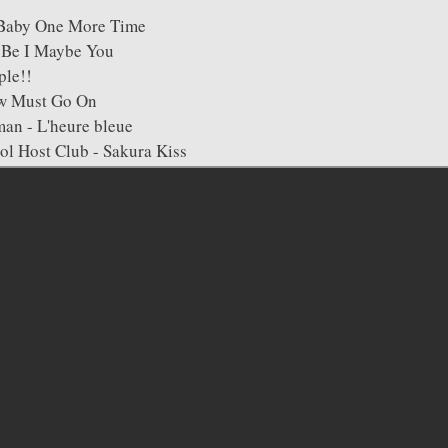
- Baby One More Time
 Be I Maybe You
ple!!
w Must Go On
an - L'heure bleue
l Host Club - Sakura Kiss