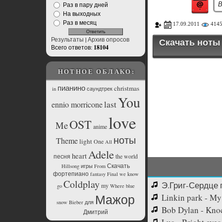
Раз в пару дней
На выходных
Раз в месяц
17.09.2011
414
Результаты
|
Архив опросов
Скачать ноты
Всего ответов:
18104
НОТНОЕ ОБЛАКО:
пианино
christmas
in
саундтрек
You
last
ennio morricone
love
OST
Me
anime
ноты
Theme
light
One
All
Adele
heart
песня
the
world
Скачать
Hillsong
игры
From
фортепиано
fantasy
Final
we
know
Coldplay
Э.Григ-Сердце 
my
go
Where
blue
Мажор
Linkin park - M
snow
Bieber
для
Bob Dylan - Kno
Дмитрий