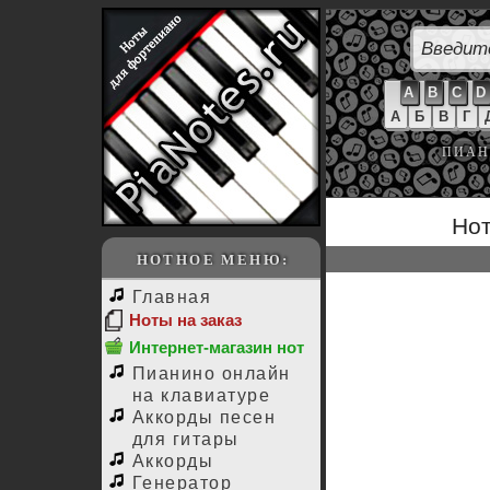
A
B
C
D
А
Б
В
Г
ПИАН
Нот
НОТНОЕ МЕНЮ:
Главная
Ноты на заказ
Интернет-магазин нот
Пианино онлайн
на клавиатуре
Аккорды песен
для гитары
Аккорды
Генератор