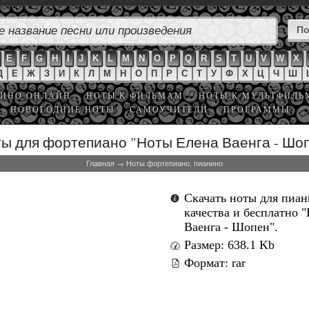
E
F
G
H
I
J
K
L
M
N
O
P
Q
R
S
T
U
V
W
X
Д
Е
Ж
З
И
К
Л
М
Н
О
П
Р
С
Т
У
Ф
Х
Ц
Ч
Ш
ИНО ОНЛАЙН
НОТЫ К ФИЛЬМАМ
НОТЫ К МУЛЬТФИЛ
НОВОГОДНИЕ НОТЫ
САМОУЧИТЕЛИ
ПРОГРАММЫ
ы для фортепиано "Ноты Елена Ваенга - Шо
Главная
→
Ноты фортепиано, пианино
Скачать ноты для пиа
качества и бесплатно 
Ваенга - Шопен".
Размер: 638.1 Kb
Формат: rar