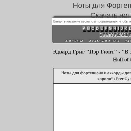
Ноты для Форте
Скачать но
A
B
C
D
E
F
G
H
I
J
K
А
Б
В
Г
Д
Е
Ж
З
И
К
ФИЛЬМЫ
МУЛЬТФИЛЬМЫ
СА
Эдвард Григ "Пэр Гюнт" - "В за
Hall of
Ноты для фортепиано и аккорды для 
короля" / Peer Gynt