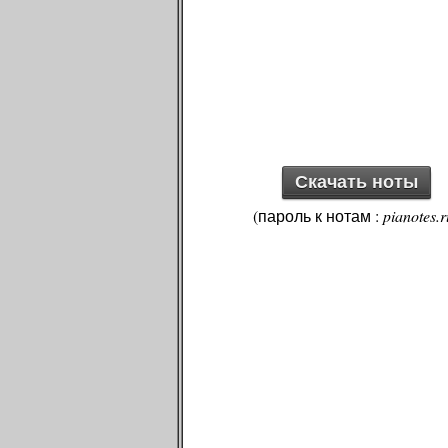
Скачать ноты
(пароль к нотам :
pianotes.r