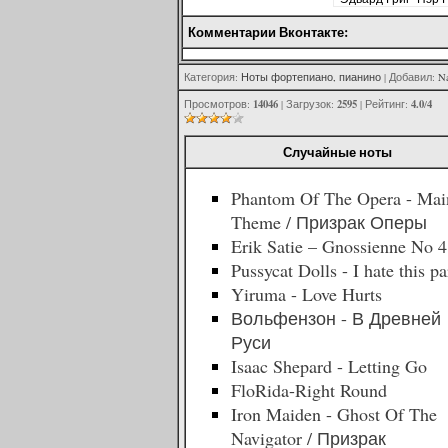
Комментарии Вконтакте:
Категория
:
Ноты фортепиано, пианино
|
Добавил
:
Na
14046
2595
4.0
4
Просмотров
:
|
Загрузок
:
|
Рейтинг
:
/
Случайные ноты
Phantom Of The Opera - Mai
Theme / Призрак Оперы
Erik Satie – Gnossienne No 4
Pussycat Dolls - I hate this pa
Yiruma - Love Hurts
Вольфензон - В Древней
Руси
Isaac Shepard - Letting Go
FloRida-Right Round
Iron Maiden - Ghost Of The
Navigator / Призрак