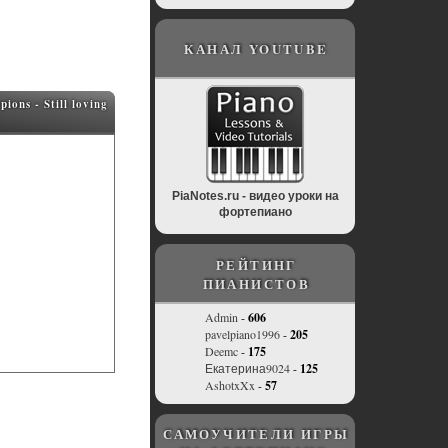
КАНАЛ YOUTUBE
ns - Still loving
PiaNotes.ru - видео уроки на
фортепиано
РЕЙТИНГ
ПИАНИСТОВ
Admin
-
606
pavelpiano1996
-
205
Deemc
-
175
Екатерина9024
-
125
AshotxXx
-
57
САМОУЧИТЕЛИ ИГРЫ