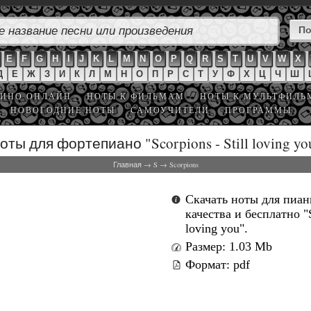
E
F
G
H
I
J
K
L
M
N
O
P
Q
R
S
T
U
V
W
X
Д
Е
Ж
З
И
К
Л
М
Н
О
П
Р
С
Т
У
Ф
Х
Ц
Ч
Ш
ИНО ОНЛАЙН
НОТЫ К ФИЛЬМАМ
НОТЫ К МУЛЬТФИЛ
НОВОГОДНИЕ НОТЫ
САМОУЧИТЕЛИ
ПРОГРАММЫ
оты для фортепиано "Scorpions - Still loving yo
Главная
→
S
→
Scorpions
Скачать ноты для пиа
качества и бесплатно "S
loving you".
Размер: 1.03 Mb
Формат: pdf