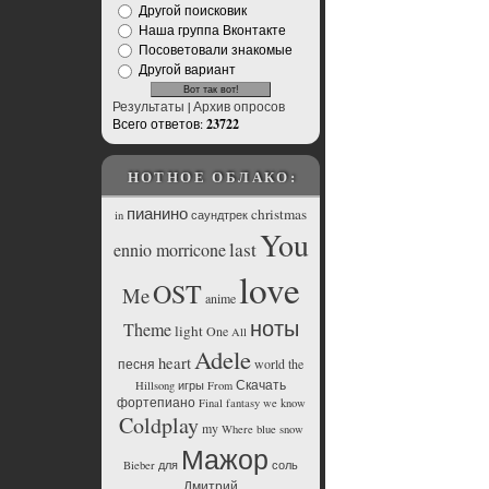
Другой поисковик
Наша группа Вконтакте
Посоветовали знакомые
Другой вариант
Результаты
|
Архив опросов
Всего ответов:
23722
НОТНОЕ ОБЛАКО:
пианино
christmas
in
саундтрек
You
last
ennio morricone
love
OST
Me
anime
ноты
Theme
light
One
All
Adele
heart
песня
world
the
Скачать
Hillsong
игры
From
фортепиано
Final
fantasy
we
know
Coldplay
my
Where
blue
snow
Мажор
Bieber
для
соль
Дмитрий