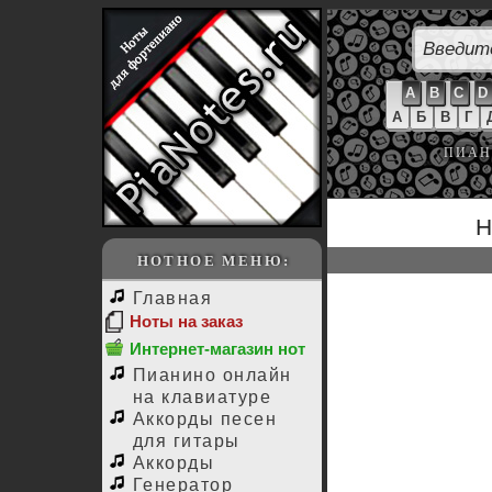
A
B
C
D
А
Б
В
Г
ПИАН
Н
НОТНОЕ МЕНЮ:
Главная
Ноты на заказ
Интернет-магазин нот
Пианино онлайн
на клавиатуре
Аккорды песен
для гитары
Аккорды
Генератор