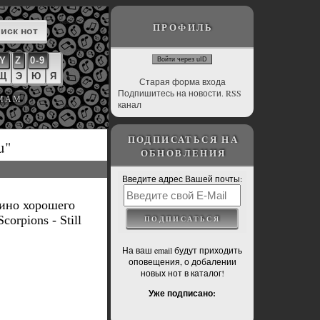
ПРОФИЛЬ
Y
Z
0-9
Войти через uID
Щ
Э
Ю
Я
Старая форма входа
Подпишитесь на новости. RSS
ЬМАМ
канал
ПОДПИСАТЬСЯ НА
u"
ОБНОВЛЕНИЯ
Введите адрес Вашей почты:
нино хорошего
corpions - Still
На ваш email будут приходить
оповещения, о добалении
новых нот в каталог!
Уже подписано: