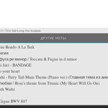
3:07 | Теги:
Still Loving You
,
Scorpions
ДРУГИЕ НОТЫ:
lue Rondo A La Turk
егия
фуга ре минор / Toccata & Fugue in d minor
i Jin) - BANDAGE
to your heart
hi - Fairy Tail Main Theme (Piano ver.) (Главная тема из ани
любви / Rose's theme from Titanic (My Heart Will Go On)
ath Waltz
: Gigue BWV 807