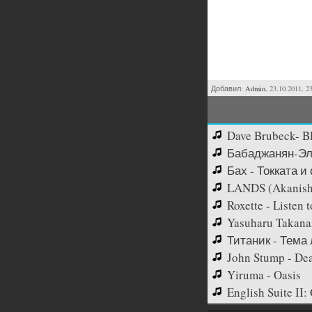
Добавил:
Admin
, 23.10.2011, 2
Dave Brubeck- B
Бабаджанян-Эл
Бах - Токката и 
LANDS (Akanish
Roxette - Listen 
Yasuharu Takanas
Титаник - Тема 
John Stump - De
Yiruma - Oasis
English Suite II