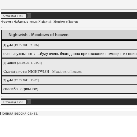
1
Страница
1
из
1
Форум
»
Найденые ноты
»
Nightwish - Meadows of heaven
Nightwish - Meadows of heaven
[
1
]
gold
[19.05.2011, 21:06]
очень нужны ноты.....буду очень благодарна при оказании помощи в их поиске
[
2
]
Admin
[20.05.2011, 23:21]
Скачать ноты NIGHTWISH - Meadows of heaven
[
3
]
gold
[22.05.2011, 13:02]
спасибо...огромное)
1
Страница
1
из
1
Полная версия сайта