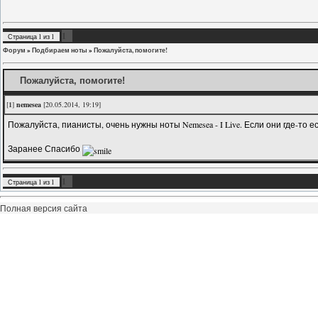
1
Страница
1
из
1
Форум
»
Подбираем ноты
»
Пожалуйста, помогите!
Пожалуйста, помогите!
[
1
]
nemesea
[20.05.2014, 19:19]
Пожалуйста, пианисты, очень нужны ноты Nemesea - I Live. Если они где-то е
Заранее Спасибо
1
Страница
1
из
1
Полная версия сайта