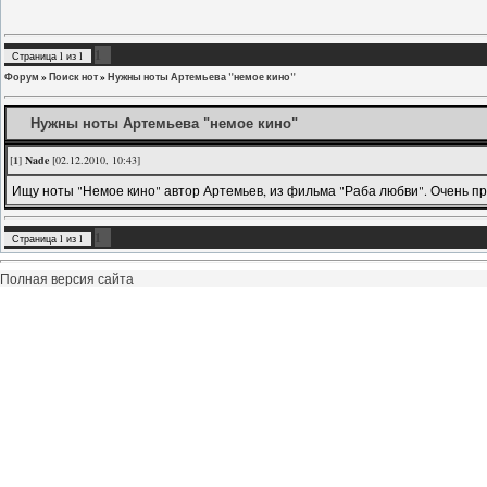
1
Страница
1
из
1
Форум
»
Поиск нот
»
Нужны ноты Артемьева "немое кино"
Нужны ноты Артемьева "немое кино"
[
1
]
Nade
[02.12.2010, 10:43]
Ищу ноты "Немое кино" автор Артемьев, из фильма "Раба любви". Очень п
1
Страница
1
из
1
Полная версия сайта