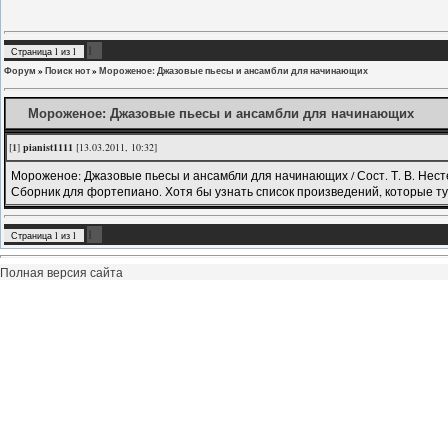
1
Страница
1
из
1
Форум
»
Поиск нот
»
Мороженое: Джазовые пьесы и ансамбли для начинающих
Мороженое: Джазовые пьесы и ансамбли для начинающих
[
1
]
pianist1111
[13.03.2011, 10:32]
Мороженое: Джазовые пьесы и ансамбли для начинающих / Сост. Т. В. Нестере
Сборник для фортепиано. Хотя бы узнать список произведений, которые ту
1
Страница
1
из
1
Полная версия сайта