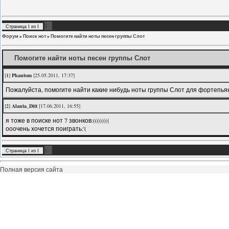
1
Страница
1
из
1
Форум
»
Поиск нот
»
Помогите найти ноты песен группы Слот
Помогите найти ноты песен группы Слот
[
1
]
Phantom
[25.05.2011, 17:37]
Пожалуйста, помогите найти какие нибудь ноты группы Слот для фортепьяно.
[
2
]
Alanta_Ditt
[17.06.2011, 16:55]
я тоже в поиске нот 7 звонков:((((((((
ооочень хочется поиграть:'(
1
Страница
1
из
1
Полная версия сайта