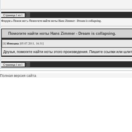
1
Страница
1
из
1
Форум
»
Поиск нот
»
Помогите найти ноты Hans Zimmer - Dream is collapsing.
Помогите найти ноты Hans Zimmer - Dream is collapsing.
[
1
]
Илюшка
[05.07.2011, 16:31]
Друзья, помогите найти ноты этого произведения. Пишите ссылки или шлите 
1
Страница
1
из
1
Полная версия сайта