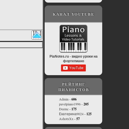
КАНАЛ YOUTUBE
PiaNotes.ru - видео уроки на
фортепиано
РЕЙТИНГ
ПИАНИСТОВ
Admin
-
606
pavelpiano1996
-
205
Deemc
-
175
Екатерина9024
-
125
AshotxXx
-
57