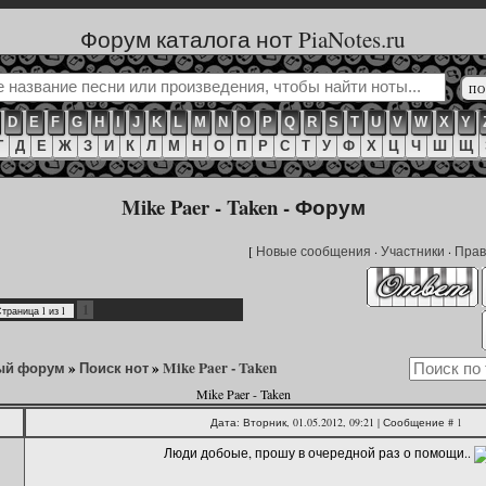
Форум каталога нот PiaNotes.ru
D
E
F
G
H
I
J
K
L
M
N
O
P
Q
R
S
T
U
V
W
X
Y
Г
Д
Е
Ж
З
И
К
Л
М
Н
О
П
Р
С
Т
У
Ф
Х
Ц
Ч
Ш
Щ
Mike Paer - Taken - Форум
[
Новые сообщения
·
Участники
·
Прав
1
Страница
1
из
1
ый форум
»
Поиск нот
»
Mike Paer - Taken
Mike Paer - Taken
Дата: Вторник, 01.05.2012, 09:21 | Сообщение #
1
Люди добоые, прошу в очередной раз о помощи..