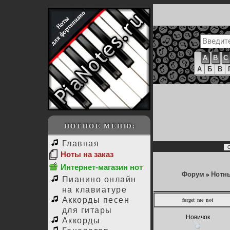
A
B
C
А
Б
В
НОТНОЕ МЕНЮ:
Главная
Ноты на заказ
Интернет-магазин нот
Форум
»
Нотн
Пианино онлайн
на клавиатуре
Аккорды песен
forget_me_not
для гитары
Новичок
Аккорды