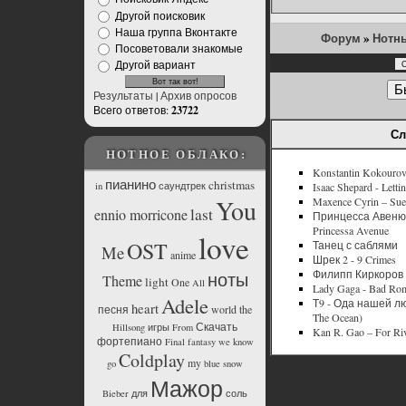
Другой поисковик
Наша группа Вконтакте
Форум
»
Нотн
Посоветовали знакомые
Другой вариант
Результаты
|
Архив опросов
Всего ответов:
23722
Сл
НОТНОЕ ОБЛАКО:
Konstantin Kokourov 
пианино
christmas
Isaac Shepard - Letti
in
саундтрек
You
Maxence Cyrin – Sueñ
last
ennio morricone
Принцесса Авеню 
Princessa Avenue
love
OST
Танец с саблями
Me
anime
Шрек 2 - 9 Crimes
Филипп Киркоров 
ноты
Theme
light
One
All
Lady Gaga - Bad Ro
Adele
Т9 - Ода нашей люб
heart
песня
world
the
The Ocean)
Скачать
Hillsong
игры
From
Kan R. Gao – For Ri
фортепиано
Final
fantasy
we
know
Coldplay
my
go
blue
snow
Мажор
Bieber
для
соль