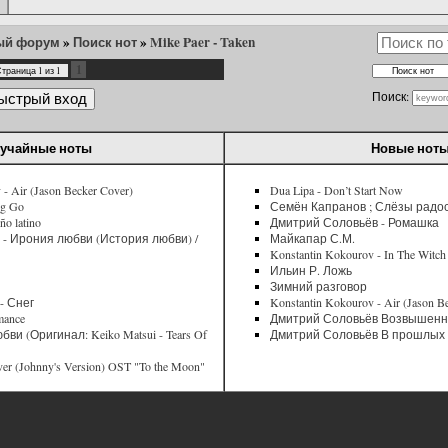
ый форум
»
Поиск нот
»
Mike Paer - Taken
1
Страница
1
из
1
Поиск:
учайные ноты
Новые нот
- Air (Jason Becker Cover)
Dua Lipa - Don’t Start Now
ng Go
Семён Капранов ; Слёзы радо
o latino
Дмитрий Соловьёв - Ромашка
- Ирония любви (История любви) /
Майкапар С.М.
Konstantin Kokourov - In The Witc
Ильин Р. Ложь
Зимний разговор
- Снег
Konstantin Kokourov - Air (Jason B
mance
Дмитрий Соловьёв Возвышенна
ви (Оригинал: Keiko Matsui - Tears Of
Дмитрий Соловьёв В прошлых
ver (Johnny's Version) OST "To the Moon"