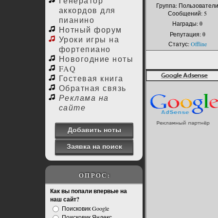
Генератор
Группа: Пользовател
аккордов для
Сообщений:
5
пианино
Награды:
0
Нотный форум
Репутация:
0
Уроки игры на
Статус:
Offline
фортепиано
Новогодние ноты
FAQ
Гостевая книга
Обратная связь
Реклама на
сайте
Добавить ноты
Заявка на поиск
ОПРОС:
Как вы попали впервые на
наш сайт?
Поисковик Google
Поисковик Яндекс