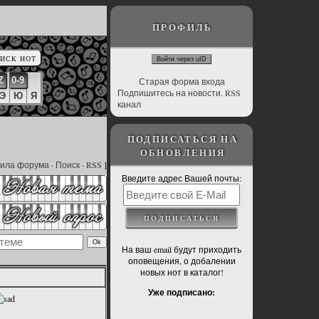
ПРОФИЛЬ
Войти через uID
Z
0-9
Старая форма входа
Подпишитесь на новости. RSS
Э
Ю
Я
канал
ПОДПИСАТЬСЯ НА
ОБНОВЛЕНИЯ
ила форума
·
Поиск
·
RSS
]
Введите адрес Вашей почты:
На ваш email будут приходить
оповещения, о добалении
новых нот в каталог!
Уже подписано: