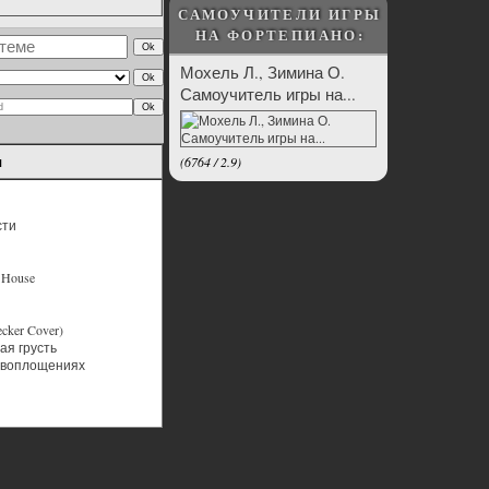
САМОУЧИТЕЛИ ИГРЫ
НА ФОРТЕПИАНО:
Мохель Л., Зимина О.
Самоучитель игры на...
ы
(
6764
/
2.9
)
сти
h House
ecker Cover)
я грусть
 воплощениях