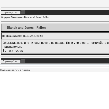
1
Страница
1
из
1
Форум
»
Поиск нот
»
Blanck and Jones - Fallen
Blanck and Jones - Fallen
[
1
]
MoonLight3047
[13.03.2013, 20:23]
Обыскала весь инет и ,увы, ничего не нашла! Если у кого есть, пожалуйста в
признательна!
Вот эта песня:
1
Страница
1
из
1
Полная версия сайта