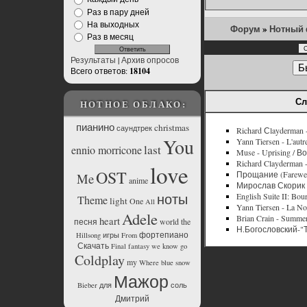
Раз в пару дней
На выходных
Форум
»
Нотный
Раз в месяц
Результаты
|
Архив опросов
Всего ответов:
18104
Сл
НОТНОЕ ОБЛАКО:
пианино
christmas
саундтрек
Richard Сlayderma
You
Yann Tiersen - L'autr
last
ennio morricone
Muse - Uprising / 
Richard Clayderman -
love
OST
Прощание (Farewell
Me
anime
Мирослав Скорик
ноты
English Suite II: Bo
Theme
light
One
All
Yann Tiersen - La N
Adele
Brian Crain - Summe
heart
песня
world
the
Н.Богословский-"
фортепиано
Hillsong
игры
From
Скачать
Final
fantasy
we
know
go
Coldplay
my
Where
blue
snow
Мажор
Bieber
для
соль
Дмитрий