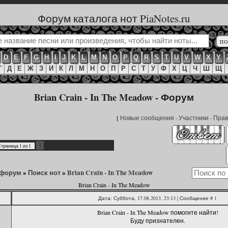
Форум каталога нот PiaNotes.ru
D
E
F
G
H
I
J
K
L
M
N
O
P
Q
R
S
T
U
V
W
X
Y
Г
Д
Е
Ж
З
И
К
Л
М
Н
О
П
Р
С
Т
У
Ф
Х
Ц
Ч
Ш
Щ
Brian Crain - In The Meadow - Форум
[
Новые сообщения
·
Участники
·
Прав
1
Страница
1
из
1
 форум
»
Поиск нот
»
Brian Crain - In The Meadow
Brian Crain - In The Meadow
Дата: Суббота, 17.08.2013, 23:13 | Сообщение #
1
Brian Crain - In The Meadow помогите найти!
Буду признателен.