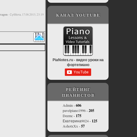
ragon
КАНАЛ YOUTUBE
-
Суббота, 17.08.2013, 23:19
PiaNotes.ru - видео уроки на
фортепиано
РЕЙТИНГ
ПИАНИСТОВ
Admin
-
606
pavelpiano1996
-
205
Deemc
-
175
Екатерина9024
-
125
AshotxXx
-
57