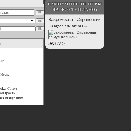
САМОУЧИТЕЛИ ИГРЫ
НА ФОРТЕПИАНО:
Вахромеева - Справочник
по музыкальной г...
ы
(
1923
/
3.0
)
сти
h House
ecker Cover)
я грусть
 воплощениях