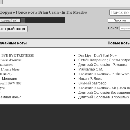
 форум
»
Поиск нот
»
Brian Crain - In The Meadow
1
Страница
1
из
1
Поиск:
учайные ноты
Новые нот
n - BYE BYE TRISTESSE
Dua Lipa - Don’t Start Now
e valse d'Amélie
Семён Капранов ; Слёзы радо
Восстание
Дмитрий Соловьёв - Ромашка
 L'heure bleue
Майкапар С.М.
 Blues)
Konstantin Kokourov - In The Witc
 - Мелодия
Ильин Р. Ложь
urreeII BWV 807
Зимний разговор
oyee
Konstantin Kokourov - Air (Jason B
r
Дмитрий Соловьёв Возвышенна
Тёмная ночь"
Дмитрий Соловьёв В прошлых