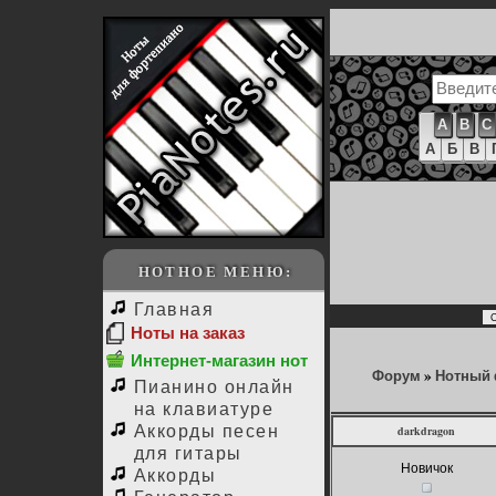
A
B
C
А
Б
В
НОТНОЕ МЕНЮ:
Главная
Ноты на заказ
Интернет-магазин нот
Форум
»
Нотный
Пианино онлайн
на клавиатуре
Аккорды песен
darkdragon
для гитары
Новичок
Аккорды