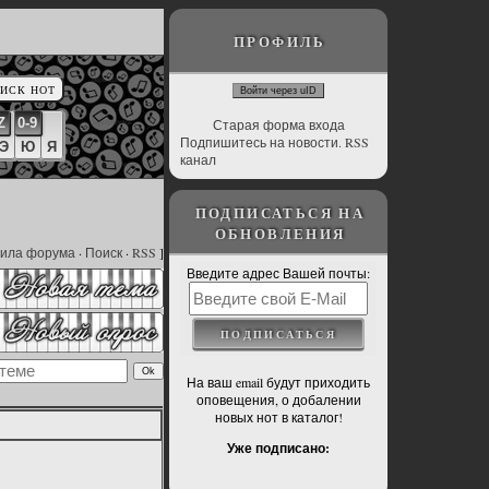
ПРОФИЛЬ
Войти через uID
Z
0-9
Старая форма входа
Подпишитесь на новости. RSS
Э
Ю
Я
канал
ПОДПИСАТЬСЯ НА
ОБНОВЛЕНИЯ
ила форума
·
Поиск
·
RSS
]
Введите адрес Вашей почты:
На ваш email будут приходить
оповещения, о добалении
новых нот в каталог!
Уже подписано: