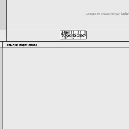
и
darkd
Сообщение отредактировал