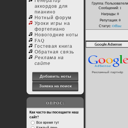
Генератор
Группа: Пользовател
аккордов для
Сообщений:
1
пианино
Награды:
0
Нотный форум
Репутация:
0
Уроки игры на
Статус:
Offline
фортепиано
Новогодние ноты
FAQ
Гостевая книга
Обратная связь
Реклама на
сайте
Добавить ноты
Заявка на поиск
ОПРОС:
Как часто вы посещаете наш
сайт?
Все время тут
Каждый день