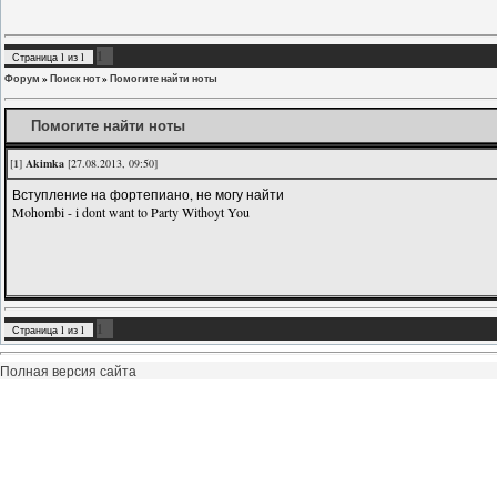
1
Страница
1
из
1
Форум
»
Поиск нот
»
Помогите найти ноты
Помогите найти ноты
[
1
]
Akimka
[27.08.2013, 09:50]
Вступление на фортепиано, не могу найти
Mohombi - i dont want to Party Withoyt You
1
Страница
1
из
1
Полная версия сайта