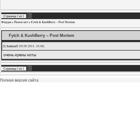
1
Страница
1
из
1
Форум
»
Поиск нот
»
Fytch & KushBerry – Post Mortem
Fytch & KushBerry – Post Mortem
[
1
]
katyax5
[30.09.2014, 10:48]
очень нужны ноты
1
Страница
1
из
1
Полная версия сайта