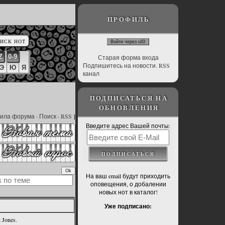
ПРОФИЛЬ
Войти через uID
Z
0-9
Старая форма входа
Подпишитесь на новости. RSS
Э
Ю
Я
канал
ПОДПИСАТЬСЯ НА
ОБНОВЛЕНИЯ
ила форума
·
Поиск
·
RSS
]
Введите адрес Вашей почты:
На ваш email будут приходить
оповещения, о добалении
новых нот в каталог!
Уже подписано:
 Jones.