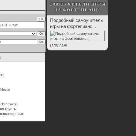
САМОУЧИТЕЛИ ИГРЫ
НА ФОРТЕПИАНО:
Подробный самоучитель
игры на фортепиано...
(
1182
/
2.8
)
ы
сти
h House
ecker Cover)
я грусть
 воплощениях