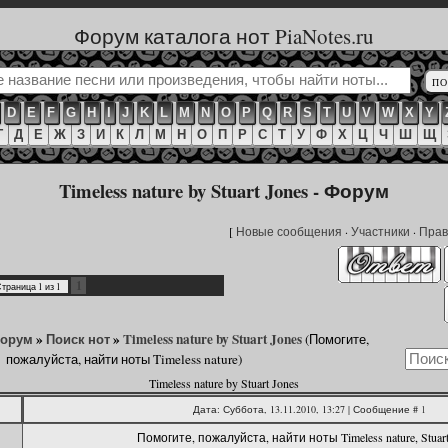
Форум каталога нот PiaNotes.ru
D
E
F
G
H
I
J
K
L
M
N
O
P
Q
R
S
T
U
V
W
X
Y
Г
Д
Е
Ж
З
И
К
Л
М
Н
О
П
Р
С
Т
У
Ф
Х
Ц
Ч
Ш
Щ
Timeless nature by Stuart Jones - Форум
[
Новые сообщения
·
Участники
·
Прав
1
Страница
1
из
1
форум
»
Поиск нот
»
Timeless nature by Stuart Jones
(Помогите,
пожалуйста, найти ноты Timeless nature)
Timeless nature by Stuart Jones
Дата: Суббота, 13.11.2010, 13:27 | Сообщение #
1
Помогите, пожалуйста, найти ноты Timeless nature, Stuart