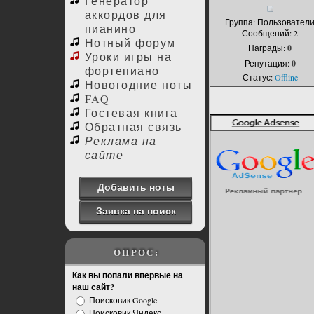
Генератор
аккордов для
Группа: Пользовател
пианино
Сообщений:
2
Нотный форум
Награды:
0
Уроки игры на
Репутация:
0
фортепиано
Статус:
Offline
Новогодние ноты
FAQ
Гостевая книга
Обратная связь
Реклама на
сайте
Добавить ноты
Заявка на поиск
ОПРОС:
Как вы попали впервые на
наш сайт?
Поисковик Google
Поисковик Яндекс