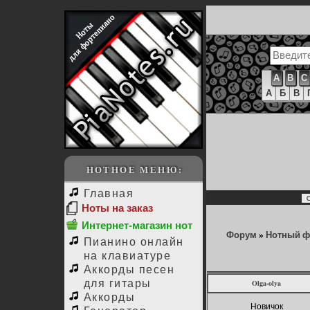
A
B
C
А
Б
В
НОТНОЕ МЕНЮ:
Главная
Ноты на заказ
Интернет-магазин нот
Форум
»
Нотный 
Пианино онлайн
на клавиатуре
Аккорды песен
для гитары
Olga-olya
Аккорды
Новичок