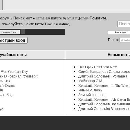
форум
»
Поиск нот
»
Timeless nature by Stuart Jones
(Помогите,
пожалуйста, найти ноты Timeless nature)
1
Страница
1
из
1
Поиск:
учайные ноты
Новые нот
Dua Lipa - Don’t Start Now
y Was Your Last Day
Семён Капранов ; Слёзы радо
жная (сериал "Универ")
Дмитрий Соловьёв - Ромашка
o Kiss
Майкапар С.М.
ori's Dream
Konstantin Kokourov - In The Witc
йя
Ильин Р. Ложь
ы + табы)
Зимний разговор
Konstantin Kokourov - Air (Jason B
Дмитрий Соловьёв Возвышенна
ye
Дмитрий Соловьёв В прошлых