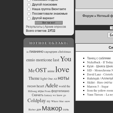
Другой поисковик
Наша группа Вконтакте
Посоветовали знакомые
Форум
»
Нотный 
Другой вариант
Результаты
|
Архив опросов
Всего ответов:
23722
НОТНОЕ ОБЛАКО:
Сл
пианино
christmas
in
саундтрек
You
Танец с саблями
last
ennio morricone
Nickelback - If Toda
love
Кузя - Шняга Шня
OST
Me
SID - Monochrome N
anime
David Lanz - Cristof
ноты
Theme
Hallelujah / Аллилу
light
One
All
Skillet - Hero (нот
Adele
heart
песня
world
the
Maroon 5 - Sugar
from the yellow room
фортепиано
Hillsong
игры
From
Yann Tiersen – La no
Скачать
fantasy
we
know
go
Coldplay
my
Where
blue
snow
Мажор
Bieber
для
соль