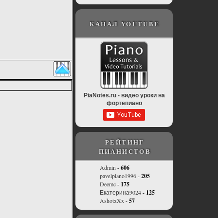
КАНАЛ YOUTUBE
PiaNotes.ru - видео уроки на
фортепиано
РЕЙТИНГ
ПИАНИСТОВ
Admin
-
606
pavelpiano1996
-
205
Deemc
-
175
Екатерина9024
-
125
AshotxXx
-
57