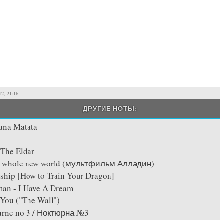
12, 21:16
ДРУГИЕ НОТЫ:
una Matata
 The Eldar
A whole new world (мультфильм Алладин)
ship [How to Train Your Dragon]
man - I Have A Dream
 You ("The Wall")
turne no 3 / Ноктюрна №3