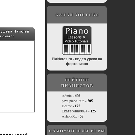
КАНАЛ YOUTUBE
рушева Наталья
 очаг":
PiaNotes.ru - видео уроки на
фортепиано
РЕЙТИНГ
ПИАНИСТОВ
Admin
-
606
pavelpiano1996
-
205
Deemc
-
175
Екатерина9024
-
125
AshotxXx
-
57
САМОУЧИТЕЛИ ИГРЫ