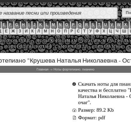
E
F
G
H
I
J
K
L
M
N
O
P
Q
R
S
T
U
V
W
X
Д
Е
Ж
З
И
К
Л
М
Н
О
П
Р
С
Т
У
Ф
Х
Ц
Ч
Ш
ИНО ОНЛАЙН
НОТЫ К ФИЛЬМАМ
НОТЫ К МУЛЬТФИЛ
НОВОГОДНИЕ НОТЫ
САМОУЧИТЕЛИ
ПРОГРАММЫ
ртепиано "Крушева Наталья Николаевна - Ос
Главная
→
Ноты фортепиано, пианино
Скачать ноты для пиа
качества и бесплатно 
Наталья Николаевна -
очаг".
Размер: 89.2 Kb
Формат: pdf