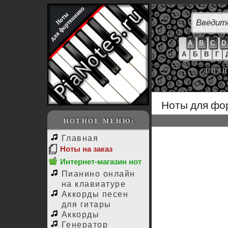
A
B
C
D
А
Б
В
Г
ПИАН
Ноты для фо
НОТНОЕ МЕНЮ:
Главная
Ноты на заказ
Интернет-магазин нот
Пианино онлайн
на клавиатуре
Аккорды песен
для гитары
Аккорды
Генератор