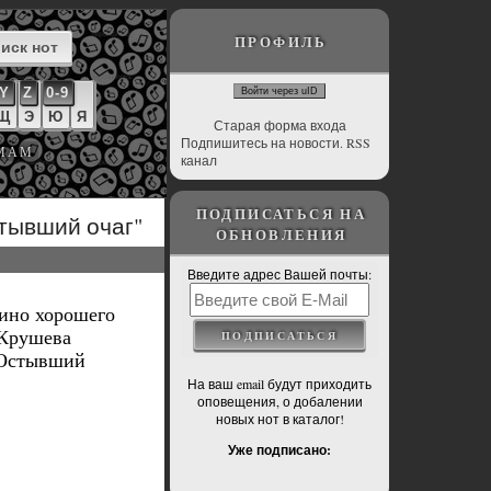
ПРОФИЛЬ
Y
Z
0-9
Войти через uID
Щ
Э
Ю
Я
Старая форма входа
Подпишитесь на новости. RSS
ЬМАМ
канал
ПОДПИСАТЬСЯ НА
тывший очаг"
ОБНОВЛЕНИЯ
Введите адрес Вашей почты:
нино хорошего
"Крушева
 Остывший
На ваш email будут приходить
оповещения, о добалении
новых нот в каталог!
Уже подписано: