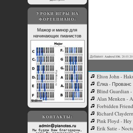
УРОКИ ИГРЫ НА
ФОРТЕПИАНО:
Мажор и минор для
начинающих пианистов
Добавил:
Andreu1106
, 28.03.20
Elton John - Hak
Ёлка - Прованс
Blind Guardian -
Alan Menken - 
Forbidden Friend
Richard Clayder
КОНТАКТЫ:
Pink Floyd - Hey
Erik Satie - Noc
Мы будем Вам благодарны,