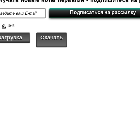
олучать новые ноты первыми - подпишитесь на 
7
1043
загрузка
Скачать