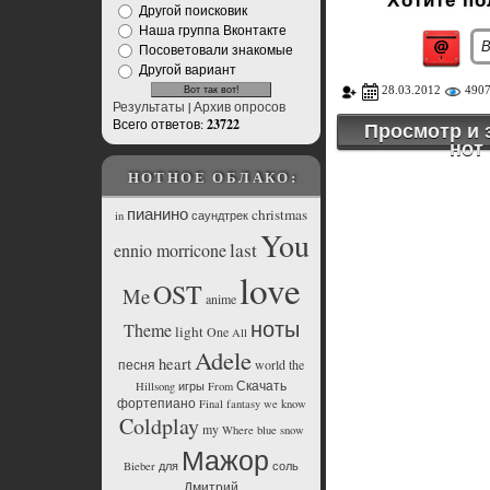
Хотите п
Другой поисковик
Наша группа Вконтакте
Посоветовали знакомые
Другой вариант
28.03.2012
490
Результаты
|
Архив опросов
Всего ответов:
23722
Просмотр и 
нот
НОТНОЕ ОБЛАКО:
пианино
christmas
in
саундтрек
You
last
ennio morricone
love
OST
Me
anime
ноты
Theme
light
One
All
Adele
heart
песня
world
the
Скачать
Hillsong
игры
From
фортепиано
Final
fantasy
we
know
Coldplay
my
Where
blue
snow
Мажор
Bieber
для
соль
Дмитрий