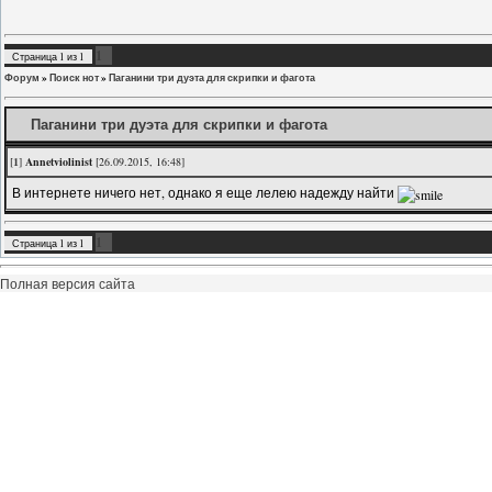
1
Страница
1
из
1
Форум
»
Поиск нот
»
Паганини три дуэта для скрипки и фагота
Паганини три дуэта для скрипки и фагота
[
1
]
Annetviolinist
[26.09.2015, 16:48]
В интернете ничего нет, однако я еще лелею надежду найти
1
Страница
1
из
1
Полная версия сайта