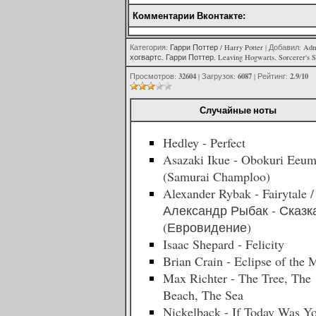
Комментарии Вконтакте:
Категория
:
Гарри Поттер / Harry Potter
|
Добавил
:
Adm
хогвартс
,
Гарри Поттер
,
Leaving Hogwarts
,
Sorcerer's 
32604
6087
2.9
10
Просмотров
:
|
Загрузок
:
|
Рейтинг
:
/
Случайные ноты
Hedley - Perfect
Asazaki Ikue - Obokuri Eeum
(Samurai Champloo)
Alexander Rybak - Fairytale /
Александр Рыбак - Сказк
(Евровидение)
Isaac Shepard - Felicity
Brian Crain - Eclipse of the
Max Richter - The Tree, The
Beach, The Sea
Nickelback - If Today Was Y