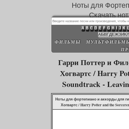
Ноты для Форте
Скачать но
A
B
C
D
E
F
G
H
I
J
K
А
Б
В
Г
Д
Е
Ж
З
И
К
ФИЛЬМЫ
МУЛЬТФИЛЬМ
П
Гарри Поттер и Фил
Хогвартс / Harry Pot
Soundtrack - Leavin
Ноты для фортепиано и аккорды для ги
Хогвартс / Harry Potter and the Sorcere